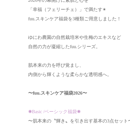
2026年の幕開けに素肌と心を
「幸福（フェリーチェ）」で満たす✴︎
fuu.スキンケア福袋を3種類ご用意しました！
ゆにわ農園の自然栽培米や生梅のエキスなど
自然の力が凝縮したfuu.シリーズ。
肌本来の力を呼び覚まし、
内側から輝くような柔らかな透明感へ。
〜⁡fuu.スキンケア福袋2026〜
✺Basic /ベーシック福袋✺
〜肌本来の〝輝き〟を引き出す基本の3点セット