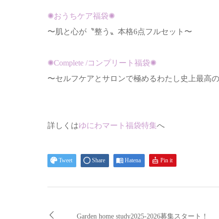
✺おうちケア福袋✺
〜肌と心が〝整う〟本格6点フルセット〜
✺Complete /コンプリート福袋✺
〜セルフケアとサロンで極めるわたし史上最高
詳しくは
ゆにわマート福袋特集
へ
Tweet
Share
Hatena
Pin it
Garden home study2025-2026募集スタート！