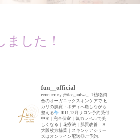
トしました！
fuu__official
ᴩʀᴏᴅᴜᴄᴇ ʙy @tico_uniwa_
☽植物調
合のオーガニックスキンケアで
ヒ
カリの肌質・ボディへ癒しながら
整える
✻11,12月サロン予約受付
中✻｜完全個室｜氣のレベルで美
しくなる｜花療法｜肌質改善｜𖠿
大阪枚方楠葉｜スキンケアシリー
ズはオンライン配送◎ご予約、