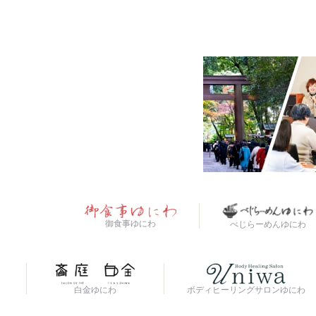
御食事ゆにわ
べじらーめんゆにわ
白金ゆにわ
ボディヒーリングサロンゆにわ