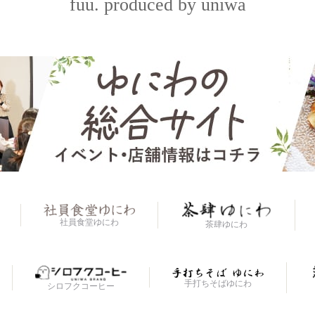
fuu. produced by uniwa
社員食堂ゆにわ
茶肆ゆにわ
手打ちそばゆにわ
シロフクコーヒー