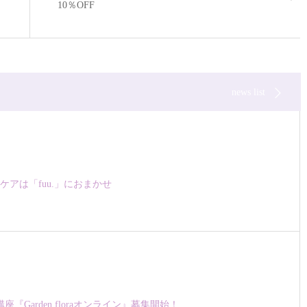
10％OFF
news list
ケアは「fuu.」におまかせ
座『Garden floraオンライン』募集開始！