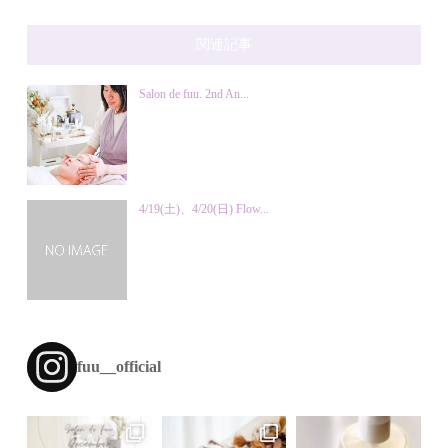
関連記事
Salon de fuu. 2nd An...
4/19(土)、4/20(日) Flow...
fuu__official